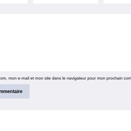
nom, mon e-mail et mon site dans le navigateur pour mon prochain co