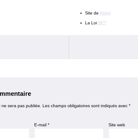
Site de
Abbet
La Loi
BET
ommentaire
 ne sera pas publiée.
Les champs obligatoires sont indiqués avec
*
E-mail
*
Site web