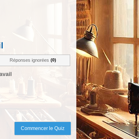
l
0
Réponses ignorées
avail
Commencer le Quiz